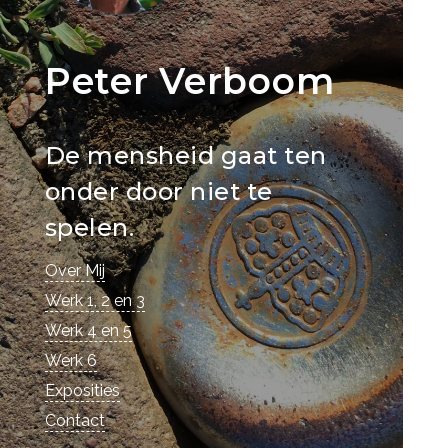
Peter Verboom
De mensheid gaat ten
onder door niet te
spelen.
Over Mij
Werk 1, 2 en 3
Werk 4 en 5
Werk 6
Exposities
Contact